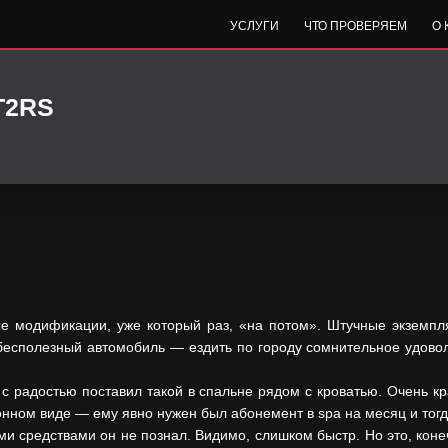
УСЛУГИ
ЧТО ПРОВЕРЯЕМ
О
T2RS
модификации, уже который раз, «на потом». Штучные экземпля
есполезный автомобиль — ездить по городу сомнительное удоволь
б с радостью поставил такой в спальне рядом с кроватью. Очень кра
нном виде — ему явно нужен был абонемент в spa на месяц и тогд
ми средствами он не познал. Видимо, слишком быстр. Но это, коне