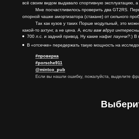
всё своим видом выдавало спортивную эксплуатацию, а
Мне посчастливилось проверить два GT2RS. Перв
опорной чашке амортизатора (стакане) от сильного про
Так как кузов у таких Порше модульный, это можн
какой-то ахтунг, а не цена. А
, если вам вдруг интересны
700 л.с. и задний привод. Ну какие нафиг лаунчи?:) В
В «отсечке» передержать такую мощность на исследо
#проверка
#porsche911
@mintco_pub
Если вы нашли ошибку, пожалуйста, выделите фр
Выберит