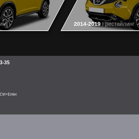
инг
2014-2019
I рестайлинг
3-35
trl+Enter.