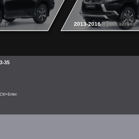
линг
2013-2016
II рестайлинг
3-35
trl+Enter.