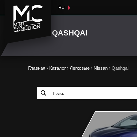
RU
QASHQAI
Главная
›
Каталог
›
Легковые
›
Nissan
›
Qashqai