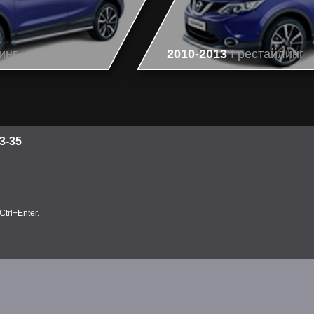
инг
2010-2013
I рестайлинг
3-35
trl+Enter.