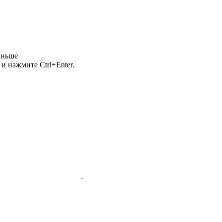
аньше
и нажмите Ctrl+Enter.