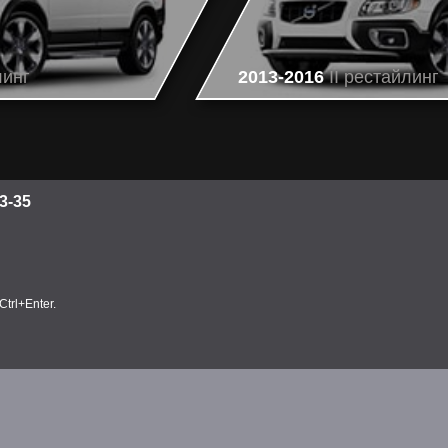
линг
2013-2016
II рестайлинг
3-35
trl+Enter.