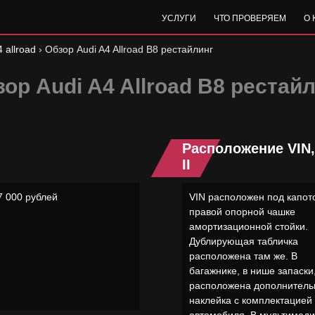
УСЛУГИ
ЧТО ПРОВЕРЯЕМ
О
 allroad
›
Обзор Audi A4 Allroad B8 рестайлинг
ор Audi A4 Allroad B8 рестай
Расположение VIN
II
7 000 рублей
VIN расположен под капот
правой опорной чашке
амортизационной стойки.
Дублирующая табличка
расположена там же. В
багажнике, в нише запаски
расположена дополнитель
наклейка с комплектацией