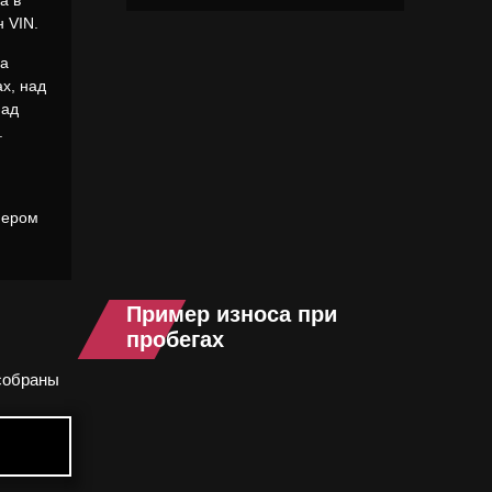
а в
 VIN.
на
ах, над
над
.
мером
Пример износа при
пробегах
собраны