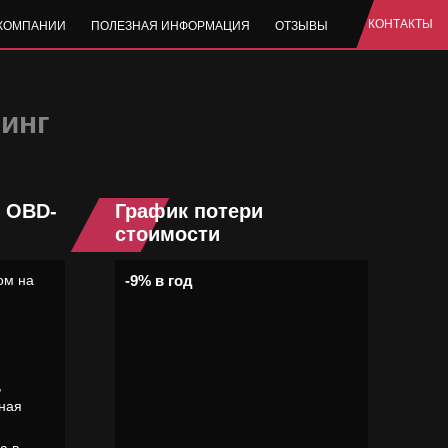
КОНТАКТЫ
 КОМПАНИИ
ПОЛЕЗНАЯ ИНФОРМАЦИЯ
ОТЗЫВЫ
линг
, OBD-
График потери
стоимости
ом на
-9% в год
,
ная