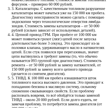
форсунок – примерно 60 000 рублей.
3. Катализаторы. С качественным топливом разрушение
катализатора может начаться уже на 150 000 км пробега.
Диагностику неисправности можно сделать с помощью
эндоскопии через технологические отверстия лямбда-
зондов. Стоимость замены катализаторов – от 50 000
рублей (сильно зависит от используемых деталей).
4. Цепной привод ГРМ. При пробеге от 100 000 км
может появиться грохот (лязг) цепей после запуска
длительностью более 3 секунд. Это происходит из-за
поломки клапана, удерживающего масло в натяжителях
цепей. Если стук появился при перегазовках, значит
цепи вытянулись и требуют замены (то, что обычно
называется 093 группой при диагностике). Стоимость
ремонта – от 50 000 рублей за замену натяжителей, от
150 000 рублей за замену всего цепного привода
(делается со снятием двигателя).
5. ТНВД. К 100 000 км пробега изнашивается шток
топливного насоса высокого давления. Это приводит к
попаданию бензина в масляную систему, сильному
снижению смазывающих свойств. Если проблему
распознать вовремя, то всё обойдётся только заменой
ТНВД – около 20 000 рублей. Если долго ездить, не
замечая проблему, то потребуется замена двигателя (от