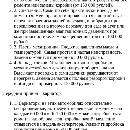
ремонта или замены коробки (от 150 000 рублей).
2. Сцепления. Сами по себе практически никогда не
ломаются. Неисправности проявляются в долгой паузе
перед включением задней передачи, в вибрации при
переключении на вторую передачу при езде внатяг или
же при завышенных адаптационных давлениях при
комп диагностике. Замена сцепления стоит от 100 000
рублей.
3. Платы мехатроника. Следят за давлением масла и
температурой. Самая простая и частая неисправность.
Замена обходится примерно в 50 000 рублей.
4. Блок датчиков. Установлен в хвосте коробки, в
механической части, контролирует обороты валов.
Высыхает проводка и сами датчики разрушаются от
перегрева. Замена делается с полным разбором коробки
и обходится примерно в 110 000 рублей.
Передний привод – вариатор
1. Вариаторы на этих автомобилях относительно
беспроблемные, но требуют не дешевой замены масла
каждые 60 000 км. К 150 000 км может потребоваться
ремонт гидроблока, если коробка начнёт медленно
отзываться на педаль акселератора. Ремонт гидроблока
обойдётся примерно в 50 000 рублей.