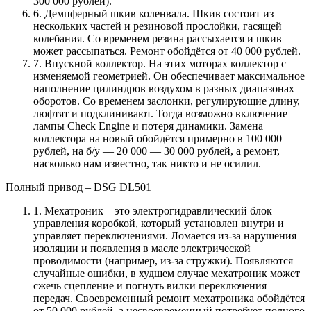
300 000 рублей).
6. Демпферный шкив коленвала. Шкив состоит из
нескольких частей и резиновой прослойки, гасящей
колебания. Со временем резина рассыхается и шкив
может рассыпаться. Ремонт обойдётся от 40 000 рублей.
7. Впускной коллектор. На этих моторах коллектор с
изменяемой геометрией. Он обеспечивает максимальное
наполнение цилиндров воздухом в разных диапазонах
оборотов. Со временем заслонки, регулирующие длину,
люфтят и подклинивают. Тогда возможно включение
лампы Check Engine и потеря динамики. Замена
коллектора на новый обойдётся примерно в 100 000
рублей, на б/у — 20 000 — 30 000 рублей, а ремонт,
насколько нам известно, так никто и не осилил.
Полный привод – DSG DL501
1. Мехатроник – это электрогидравлический блок
управления коробкой, который установлен внутри и
управляет переключениями. Ломается из-за нарушения
изоляции и появления в масле электрической
проводимости (например, из-за стружки). Появляются
случайные ошибки, в худшем случае мехатроник может
сжечь сцепление и погнуть вилки переключения
передач. Своевременный ремонт мехатроника обойдётся
от 50 000 рублей, а несвоевременный потребует полного