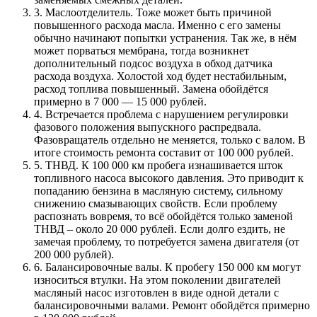
3. Маслоотделитель. Тоже может быть причиной
повышенного расхода масла. Именно с его замены
обычно начинают попытки устранения. Так же, в нём
может порваться мембрана, тогда возникнет
дополнительный подсос воздуха в обход датчика
расхода воздуха. Холостой ход будет нестабильным,
расход топлива повышенный. Замена обойдётся
примерно в 7 000 — 15 000 рублей.
4. Встречается проблема с нарушением регулировки
фазового положения выпускного распредвала.
Фазовращатель отдельно не меняется, только с валом. В
итоге стоимость ремонта составит от 100 000 рублей.
5. ТНВД. К 100 000 км пробега изнашивается шток
топливного насоса высокого давления. Это приводит к
попаданию бензина в масляную систему, сильному
снижению смазывающих свойств. Если проблему
распознать вовремя, то всё обойдётся только заменой
ТНВД – около 20 000 рублей. Если долго ездить, не
замечая проблему, то потребуется замена двигателя (от
200 000 рублей).
6. Балансировочные валы. К пробегу 150 000 км могут
износиться втулки. На этом поколении двигателей
масляный насос изготовлен в виде одной детали с
балансировочными валами. Ремонт обойдётся примерно