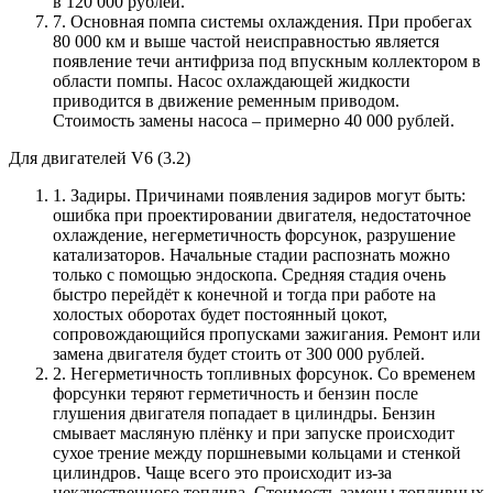
в 120 000 рублей.
7. Основная помпа системы охлаждения. При пробегах
80 000 км и выше частой неисправностью является
появление течи антифриза под впускным коллектором в
области помпы. Насос охлаждающей жидкости
приводится в движение ременным приводом.
Стоимость замены насоса – примерно 40 000 рублей.
Для двигателей V6 (3.2)
1. Задиры. Причинами появления задиров могут быть:
ошибка при проектировании двигателя, недостаточное
охлаждение, негерметичность форсунок, разрушение
катализаторов. Начальные стадии распознать можно
только с помощью эндоскопа. Средняя стадия очень
быстро перейдёт к конечной и тогда при работе на
холостых оборотах будет постоянный цокот,
сопровождающийся пропусками зажигания. Ремонт или
замена двигателя будет стоить от 300 000 рублей.
2. Негерметичность топливных форсунок. Со временем
форсунки теряют герметичность и бензин после
глушения двигателя попадает в цилиндры. Бензин
смывает масляную плёнку и при запуске происходит
сухое трение между поршневыми кольцами и стенкой
цилиндров. Чаще всего это происходит из-за
некачественного топлива. Стоимость замены топливных