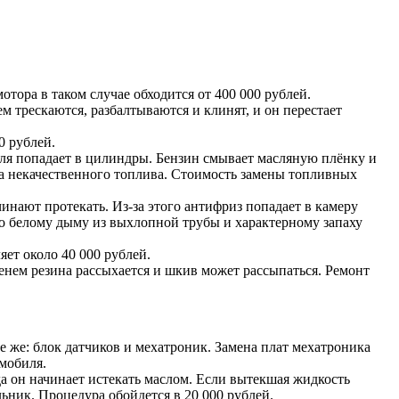
отора в таком случае обходится от 400 000 рублей.
м трескаются, разбалтываются и клинят, и он перестает
0 рублей.
ля попадает в цилиндры. Бензин смывает масляную плёнку и
за некачественного топлива. Стоимость замены топливных
инают протекать. Из-за этого антифриз попадает в камеру
по белому дыму из выхлопной трубы и характерному запаху
яет около 40 000 рублей.
енем резина рассыхается и шкив может рассыпаться. Ремонт
е же: блок датчиков и мехатроник. Замена плат мехатроника
омобиля.
а он начинает истекать маслом. Если вытекшая жидкость
альник. Процедура обойдется в 20 000 рублей.