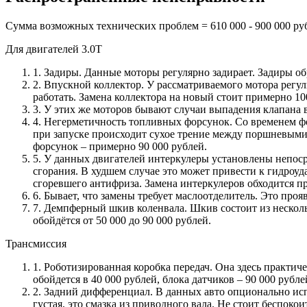
Сумма возможных технических проблем = 610 000 - 900 000 ру
Для двигателей 3.0Т
1. Задиры. Данные моторы регулярно задирает. Задиры обр
2. Впускной коллектор. У рассматриваемого мотора регул
работать. Замена коллектора на новый стоит примерно 10
3. У этих же моторов бывают случаи выпадения клапана в
4. Негерметичность топливных форсунок. Со временем ф
при запуске происходит сухое трение между поршневыми 
форсунок – примерно 90 000 рублей.
5. У данных двигателей интеркулеры установлены непосре
сгорания. В худшем случае это может привести к гидроу
сгоревшего антифриза. Замена интеркулеров обходится пр
6. Бывает, что замены требует маслоотделитель. Это проя
7. Демпферный шкив коленвала. Шкив состоит из несколь
обойдётся от 50 000 до 90 000 рублей.
Трансмиссия
1. Роботизированная коробка передач. Она здесь практич
обойдется в 40 000 рублей, блока датчиков – 90 000 руб
2. Задний дифференциал. В данных авто опционально исп
густая, это смазка из приводного вала. Не стоит беспокои