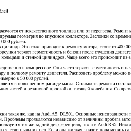
блей
азуются от некачественного топлива или от перегрева. Ремонт м
ируемая геометрия во впускном коллекторе. Заслонки со времене
0 000 рублей.
 цилиндр. Это тоже приводит к ремонту мотора, стоит от 400 00
орсунки теряют герметичность и бензин после глушения двигате
кольцами и стенкой цилиндров. Чаще всего это происходит из-
дственно в компрессоре. Они часто теряют герметичность и нач
дару и полному ремонту двигателя. Распознать проблему можно 
имерно в 50 000 рублей.
вляется в повышенном расходе масла. Стоимость ремонта составл
ких частей и резиновой прослойки, гасящей колебания. Со врем
ески такая же, как на Audi A5, DL501. Основные неисправности т
лей. Проблемы проявляются независимо от величины пробега авт
ользуется тот же задний дифференциал, что и в Audi RS5. Иногд
ться, если пыльник цел. Если она жидкая, значит, пора менять с