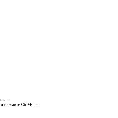
аньше
и нажмите Ctrl+Enter.