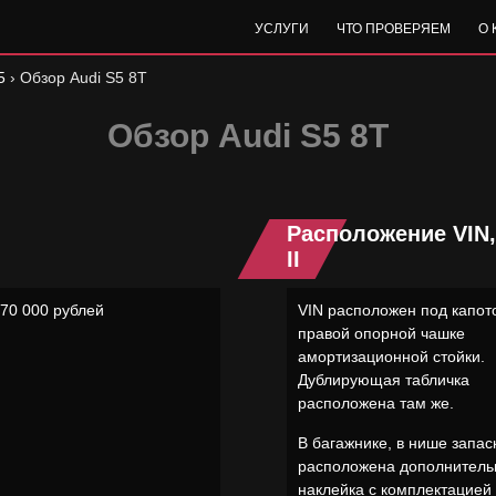
УСЛУГИ
ЧТО ПРОВЕРЯЕМ
О
5
›
Обзор Audi S5 8T
Обзор Audi S5 8T
Расположение VIN
II
270 000 рублей
VIN расположен под капот
правой опорной чашке
амортизационной стойки.
Дублирующая табличка
расположена там же.
В багажнике, в нише запас
расположена дополнитель
наклейка с комплектацией