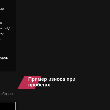
Car
на
ах, над
над
.
мером
Пример износа при
пробегах
собраны