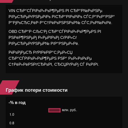
VIN СЂР°СЃРїРѕР»РѕР¶РµРЅ РІ СЂР°Р№РѕРЅРµ
РїРµСЂРµРґРЅРµРіРѕ РїСЂР°РІРѕРіРѕ СЃС‚Р°РєР°РЅР°
Р°РјРѕСЂС‚РёР·Р°С†РёРѕРЅРЅРѕР№ СЃС‚РѕР№РєРё.
OBD СЂР°Р·СЉС‘Рј СЂР°СЃРїРѕР»РѕР¶РµРЅ РІ
РЅРёР¶РЅРµРј Р»РµРІРѕРј СѓРіР»Сѓ
РїРµСЂРµРґРЅРµР№ РїР°РЅРµР»Рё.
РќРѕРјРµСЂ РґРІРёРіР°С‚РµР»СЏ
СЂР°СЃРїРѕР»РѕР¶РµРЅ РЅР° Р±Р»РѕРєРµ
С†РёР»РёРЅРґСЂРѕРІ, СЂСЏРґРѕРј СЃ РєРїРї.
График потери стоимости
-% в год