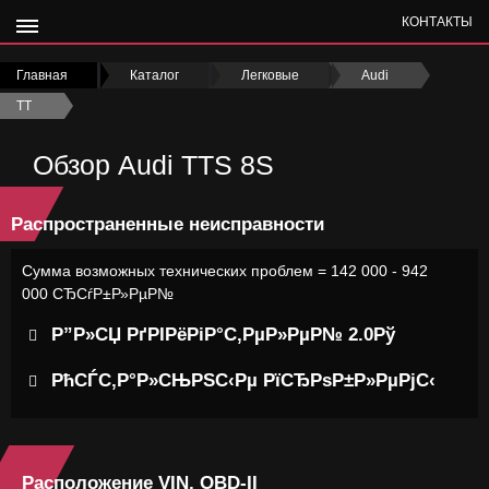
КОНТАКТЫ
Главная
›
Каталог
›
Легковые
›
Audi
›
TT
›
Обзор Audi TTS 8S
Распространенные неисправности
Сумма возможных технических проблем = 142 000 - 942
000 СЂСѓР±Р»РµР№
Р”Р»СЏ РґРІРёРіР°С‚РµР»РµР№ 2.0Рў
РћСЃС‚Р°Р»СЊРЅС‹Рµ РїСЂРѕР±Р»РµРјС‹
Расположение VIN, OBD-II