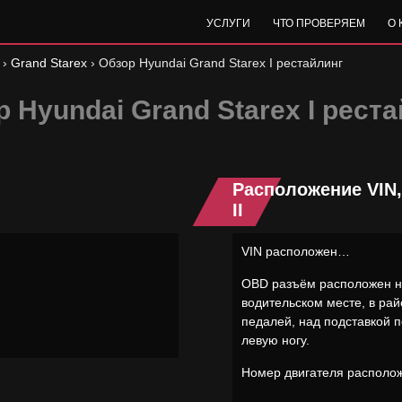
УСЛУГИ
ЧТО ПРОВЕРЯЕМ
О
›
Grand Starex
›
Обзор Hyundai Grand Starex I рестайлинг
 Hyundai Grand Starex I рест
Расположение VIN
II
VIN расположен…
OBD разъём расположен 
водительском месте, в ра
педалей, над подставкой 
левую ногу.
Номер двигателя распол