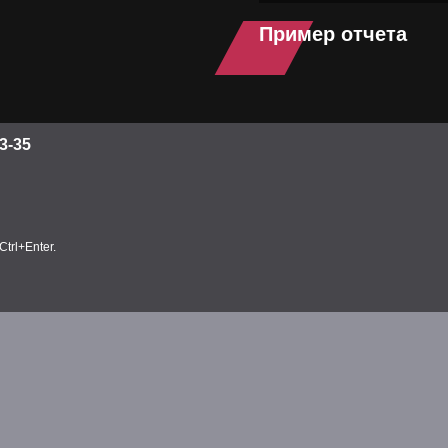
Пример отчета
3-35
trl+Enter.