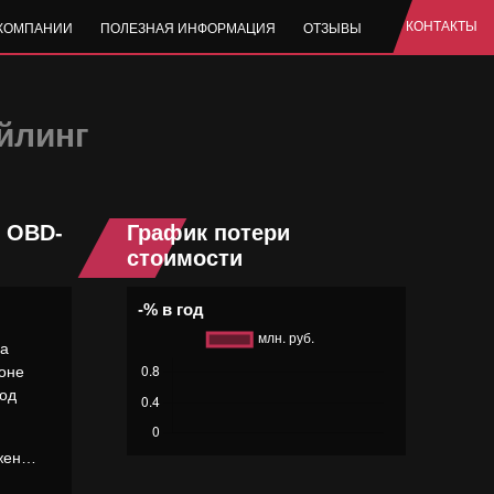
КОНТАКТЫ
 КОМПАНИИ
ПОЛЕЗНАЯ ИНФОРМАЦИЯ
ОТЗЫВЫ
айлинг
, OBD-
График потери
стоимости
-% в год
на
йоне
под
ожен…