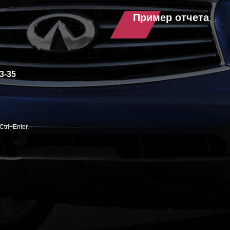
Пример отчета
3-35
trl+Enter.