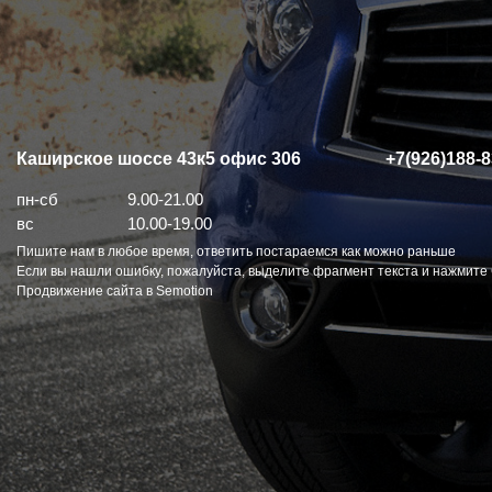
Каширское шоссе 43к5 офис 306
+7(926)188-8
пн-сб
9.00-21.00
вс
10.00-19.00
Пишите нам в любое время, ответить постараемся как можно раньше
Если вы нашли ошибку, пожалуйста, выделите фрагмент текста и нажмите C
Продвижение сайта в Semotion