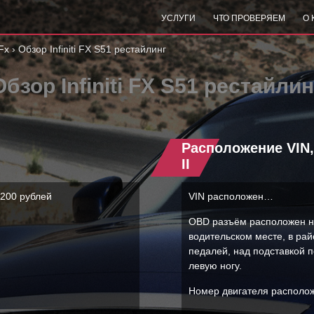
УСЛУГИ
ЧТО ПРОВЕРЯЕМ
О
Fx
›
Обзор Infiniti FX S51 рестайлинг
Обзор Infiniti FX S51 рестайлин
Расположение VIN
II
 200 рублей
VIN расположен…
OBD разъём расположен 
водительском месте, в ра
педалей, над подставкой 
левую ногу.
Номер двигателя распол