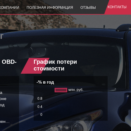
КОНТАКТЫ
 КОМПАНИИ
ПОЛЕЗНАЯ ИНФОРМАЦИЯ
ОТЗЫВЫ
г
, OBD-
График потери
стоимости
-% в год
на
йоне
под
ожен…