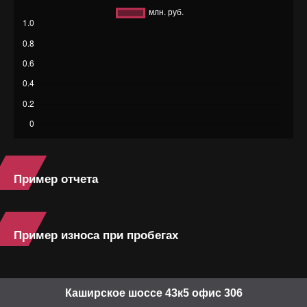
Пример отчета
Пример износа при пробегах
Каширское шоссе 43к5 офис 306