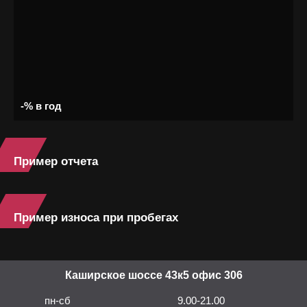
-% в год
Пример отчета
Пример износа при пробегах
Каширское шоссе 43к5 офис 306
пн-сб
9.00-21.00