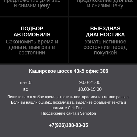
и снизим цену
и снизим цену
ПОДБОР
ВЫЕЗДНАЯ
АВТОМОБИЛЯ
ДИАГНОСТИКА
Сэкономить время и
Узнать истинное
деньги, выиграв в
состояние перед
состоянии
покупкой
Каширское шоссе 43к5 офис 306
пн-сб
9.00-21.00
вс
10.00-19.00
Пишите нам в любое время, ответить постараемся как можно раньше
Если вы нашли ошибку, пожалуйста, выделите фрагмент текста и
нажмите Ctrl+Enter.
Продвижение сайта в Semotion
+7(926)188-83-35