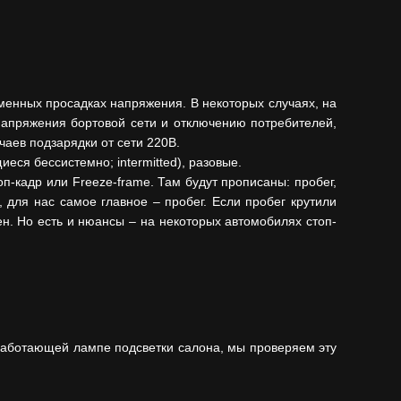
еменных просадках напряжения. В некоторых случаях, на
напряжения бортовой сети и отключению потребителей,
аев подзарядки от сети 220В.
ся бессистемно; intermitted), разовые.
п-кадр или Freeze-frame. Там будут прописаны: пробег,
 для нас самое главное – пробег. Если пробег крутили
чен. Но есть и нюансы – на некоторых автомобилях стоп-
 работающей лампе подсветки салона, мы проверяем эту