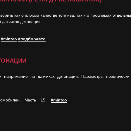
оворить как о плохом качестве топлива, так и о проблемах отдель
 датчиков детонации.
.
#mintco
#подборавто
ТОНАЦИИ
 и напряжение на датчиках детонации. Параметры практически
томобилей. Часть 15.
#mintco