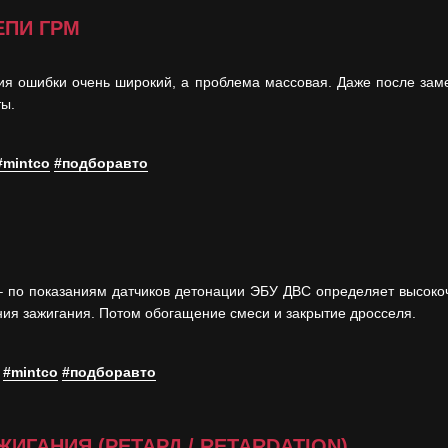
ЕПИ ГРМ
ния ошибки очень широкий, а проблема массовая. Даже после заме
ты.
#mintco
#подборавто
 – по показаниям датчиков детонации ЭБУ ДВС определяет высоко
ния зажигания. Потом обогащение смеси и закрытие дросселя.
.
#mintco
#подборавто
ГАНИЯ (РЕТАРД / RETARDATION)