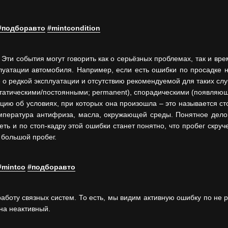
#подборавто
#mintcondition
 Эти события могут говорить как о серьёзных проблемах, так и вр
плуатации автомобиля. Например, если есть ошибки по просадке 
 редкой эксплуатации и отсутствию рекомендуемой для таких случ
атическими/постоянными; permanent), спорадическими (появляющие
ию об условиях, при которых она произошла – это называется сто
температура антифриза, масла, окружающей среды. Понятное дело,
еть и по стоп-кадру этой ошибки станет понятно, что пробег скру
 большой пробег.
#mintco
#подборавто
аботу связных систем. То есть, мы видим активную ошибку по не
 на неактивный.