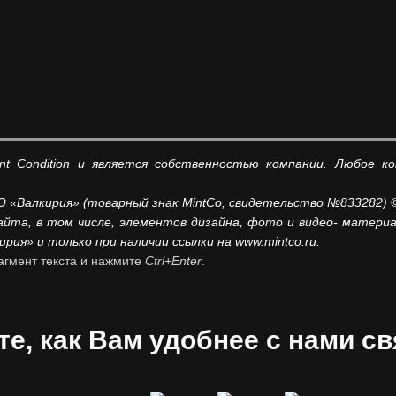
t Condition и является собственностью компании. Любое к
 «Валкирия» (товарный знак MintCo, свидетельство №833282) 
айта, в том числе, элементов дизайна, фото и видео- матер
ия» и только при наличии ссылки на www.mintco.ru.
агмент текста и нажмите
Ctrl+Enter
.
е, как Вам удобнее с нами св