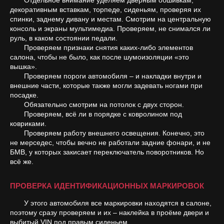
Отдельное внимание уделяем дверным обшивкам,
декоративным вставкам, торпеде, сиденьям, проверяя их
спинки, заднему дивану и местам. Смотрим на центральную
консоль и экраны мультимедиа. Проверяем, не снимался ли
руль, в каком состоянии педали.
Проверяем признаки снятия каких-либо элементов
салона, чтобы не было, как после шумоизоляции «это
вышка».
Проверяем пороги автомобиля – и накладки внутри и
внешние части, которые также могли задевать ногами при
посадке.
Обязательно смотрим на потолок с двух сторон.
Проверяем, всё ли в порядке с ковролином под
ковриками.
Проверяем работу внешнего освещения. Конечно, это
не мерседес, чтобы вечно не работали задние фонари, и не
БМВ, у которых закисает переключатель поворотников. Но
всё же.
ПРОВЕРКА ИДЕНТИФИКАЦИОННЫХ МАРКИРОВОК
У этого автомобиля все маркировки находятся в салоне,
поэтому сразу проверяем и их – наклейка в проёме двери и
выбитый VIN под правым сиденьем.