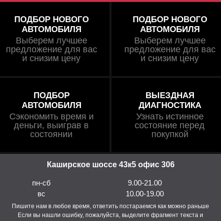
ПОДБОР НОВОГО
ПОДБОР НОВОГО
АВТОМОБИЛЯ
АВТОМОБИЛЯ
Выберем лучшее
Выберем лучшее
предложение для вас
предложение для вас
и снизим цену
и снизим цену
ПОДБОР
ВЫЕЗДНАЯ
АВТОМОБИЛЯ
ДИАГНОСТИКА
Сэкономить время и
Узнать истинное
деньги, выиграв в
состояние перед
состоянии
покупкой
Каширское шоссе 43к5 офис 306
пн-сб
9.00-21.00
вс
10.00-19.00
Пишите нам в любое время, ответить постараемся как можно раньше
Если вы нашли ошибку, пожалуйста, выделите фрагмент текста и