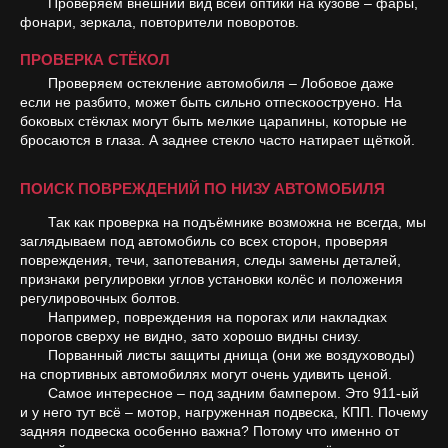
Проверяем внешний вид всей оптики на кузове – фары,
фонари, зеркала, повторители поворотов.
ПРОВЕРКА СТЁКОЛ
Проверяем остекление автомобиля – Лобовое даже
если не разбито, может быть сильно отпескооструено. На
боковых стёклах могут быть мелкие царапины, которые не
бросаются в глаза. А заднее стекло часто натирает щёткой.
ПОИСК ПОВРЕЖДЕНИЙ ПО НИЗУ АВТОМОБИЛЯ
Так как проверка на подъёмнике возможна не всегда, мы
заглядываем под автомобиль со всех сторон, проверяя
повреждения, течи, запотевания, следы замены деталей,
признаки регулировки углов установки колёс и положения
регулировочных болтов.
Например, повреждения на порогах или накладках
порогов сверху не видно, зато хорошо видны снизу.
Порванный листы защиты днища (они же воздуховоды)
на спортивных автомобилях могут очень удивить ценой.
Самое интересное – под задним бампером. Это 911-ый
и у него тут всё – мотор, нагруженная подвеска, КПП. Почему
задняя подвеска особенно важна? Потому что именно от