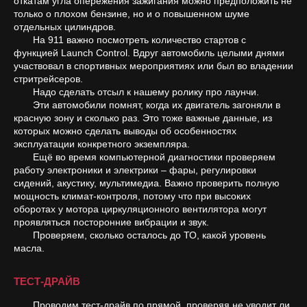
откатам угла опережения зажигания можно предположить не
только о плохом бензине, но и о повышенном шуме
отдельных цилиндров.
На 911 важно посмотреть количество стартов с
функцией Launch Control. Вдруг автомобиль целыми днями
участвовал в спортивных мероприятиях или был во владении
стритрейсеров.
Надо сделать отсыл к нашему ролику про лаунчи.
Эти автомобили помнят, когда их двигатель загоняли в
красную зону и сколько раз. Это тоже важные данные, из
которых можно сделать выводы об особенностях
эксплуатации конкретного экземпляра.
Ещё во время компьютерной диагностики проверяем
работу электроники и электрики – фары, регулировки
сидений, акустику, мультимедиа. Важно проверить полную
мощность климат-контроля, потому что при высоких
оборотах у мотора циркуляционного вентилятора могут
проявляться посторонние вибрации и звук.
Проверяем, сколько осталось до ТО, какой уровень
масла.
ТЕСТ-ДРАЙВ
Проводим тест-драйв по прямой, проверяя не уводит ли