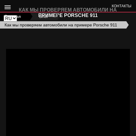
КОНТАКТЫ
КАК МЫ ПРОВЕРЯЕМ АВТОМОБИЛИ НА
ПРИМЕРЕ PORSCHE 911
Главная
›
Блог
›
Как мы проверяем автомобили на примере Porsche 911