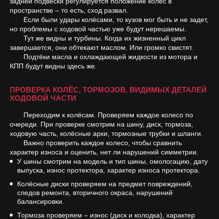
задней подвески регулируется положение колёс в
пространстве – то есть, сход развал.
Если были удары колёсами, то кузов мог быть и не задет,
но проблемы с ходовой частью уже будут нерешаемы.
Тут же видны и турбины. Когда их жизненный цикл
завершается, они обтекают маслом. Или громко свистят.
Подтёки масла и охлаждающей жидкости из мотора и
КПП будут видны здесь же.
ПРОВЕРКА КОЛЁС, ТОРМОЗОВ, ВИДИМЫХ ДЕТАЛЕЙ
ХОДОВОЙ ЧАСТИ
Переходим к колёсам. Проверяем каждое колесо по
очереди. При проверке смотрим на шину, диск, тормоза,
ходовую часть, колёсные арки, тормозные трубки и шланги.
Важно проверить каждое колесо, чтобы сравнить
характер износа и оценить, нет ли нарушений симметрии.
У шины смотрим на модель и тип шины, омологацию, дату
выпуска, износ протектора, характер износа протектора.
Колёсные диски проверяем на предмет повреждений,
следов ремонта, вторичного окраса, нарушений
балансировки.
Тормоза проверяем – износ (диск и колодка), характер