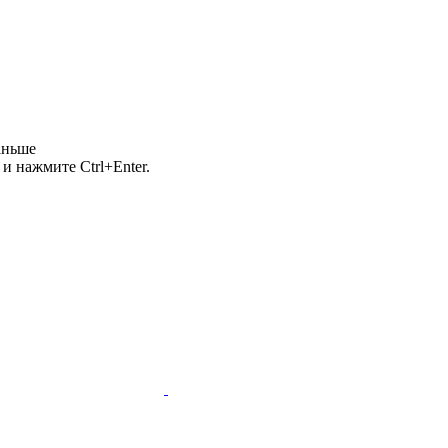
аньше
и нажмите Ctrl+Enter.