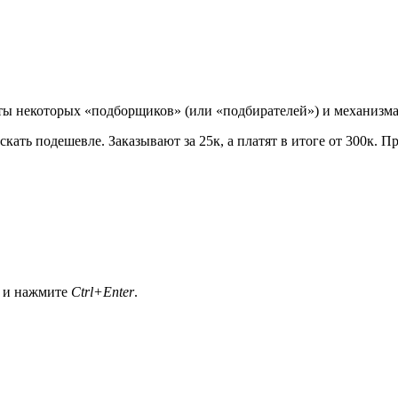
оты некоторых «подборщиков» (или «подбирателей») и механизм
скать подешевле. Заказывают за 25к, а платят в итоге от 300к. П
а и нажмите
Ctrl+Enter
.