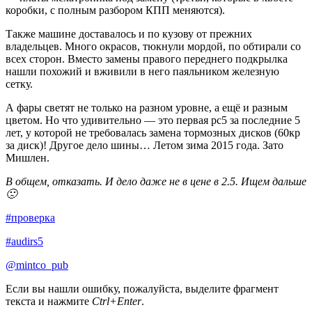
коробки, с полным разбором КПП меняются).
Также машине доставалось и по кузову от прежних
владельцев. Много окрасов, тюкнули мордой, по обтирали со
всех сторон. Вместо замены правого переднего подкрылка
нашли похожий и вживили в него паяльником железную
сетку.
А фары светят не только на разном уровне, а ещё и разным
цветом. Но что удивительно — это первая рс5 за последние 5
лет, у которой не требовалась замена тормозных дисков (60кр
за диск)! Другое дело шины… Летом зима 2015 года. Зато
Мишлен.
В общем, отказать. И дело даже не в цене в 2.5. Ищем дальше
🙁
#проверка
#audirs5
@mintco_pub
Если вы нашли ошибку, пожалуйста, выделите фрагмент
текста и нажмите
Ctrl+Enter
.