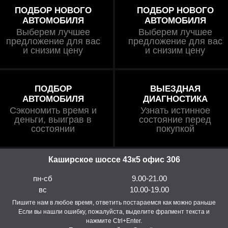
ПОДБОР НОВОГО
ПОДБОР НОВОГО
АВТОМОБИЛЯ
АВТОМОБИЛЯ
Выберем лучшее
Выберем лучшее
предложение для вас
предложение для вас
и снизим цену
и снизим цену
ПОДБОР
ВЫЕЗДНАЯ
АВТОМОБИЛЯ
ДИАГНОСТИКА
Сэкономить время и
Узнать истинное
деньги, выиграв в
состояние перед
состоянии
покупкой
Каширское шоссе 43к5 офис 306
пн-сб
9.00-21.00
вс
10.00-19.00
Пишите нам в любое время, ответить постараемся как можно раньше
Если вы нашли ошибку, пожалуйста, выделите фрагмент текста и
нажмите Ctrl+Enter.