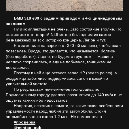
БМВ 318 е90 с задним приводом и 4-х цилиндровым
чахликом
Ну и комплектация не очень. Зато состояние вполне. По
статистике этот старый N46 мотор был одним из самых
безнадёжных за всю историю концерна. Лёг он и тут.
Его заменили на версию от 320-ой машины, чтобы ехал
повеселее. Вроде, это делается, что называется, болт-он
(без доработок). Ладно, не будем о грустном — машина
неплохо сохранилась, в аду не побывала, гонщикам не
доставалась.
Поэтому в ней ещё остался запас HP (health points), а
владелица заботливо поддерживала салон в какой-то
удивительной чистоте.
По результатам
ночных гонок
тест-драйва по
Подмосковному городу удалось разогнаться до 140 км/ч и не
ощутить каких-либо недостатков.
Напротив, освежил в памяти, за какие такие особенности
управляемости народ любил эти автомобили. Стоил
автомобиль что-то около 1.2 млн. Не помню точно.
#проверка
@mintco_pub