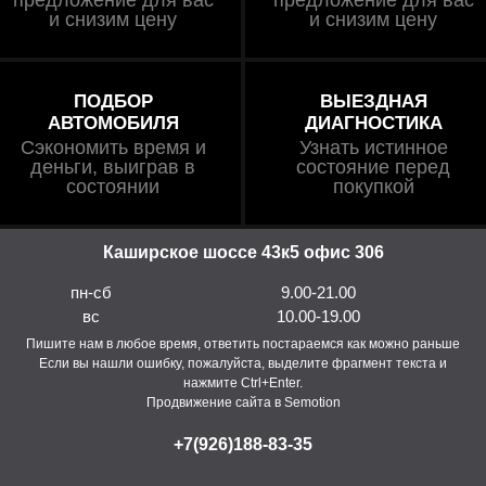
и снизим цену
и снизим цену
ПОДБОР
ВЫЕЗДНАЯ
АВТОМОБИЛЯ
ДИАГНОСТИКА
Сэкономить время и
Узнать истинное
деньги, выиграв в
состояние перед
состоянии
покупкой
Каширское шоссе 43к5 офис 306
пн-сб
9.00-21.00
вс
10.00-19.00
Пишите нам в любое время, ответить постараемся как можно раньше
Если вы нашли ошибку, пожалуйста, выделите фрагмент текста и
нажмите Ctrl+Enter.
Продвижение сайта в Semotion
+7(926)188-83-35