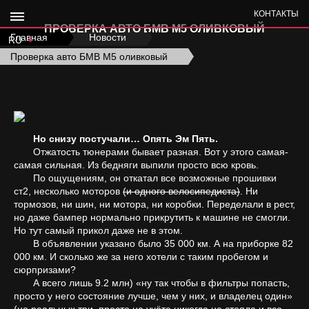
КОНТАКТЫ
ПРОВЕРКА АВТО БМВ М5 ОЛИВКОВЫЙ
Главная
›
Новости
›
RU
Проверка авто БМВ М5 оливковый
Но снизу постучали… Опять Эм Пять.
Отжатость тюнерами бывает разная. Вот у этого самая-
самая сильная. Из бедняги выпили просто всю кровь.
По ощущениям, он откатал все возможные прошивки
ст2, несколько моторов
(и одного велосипедиста)
. Ни
тормозов, ни шин, ни мотора, ни коробки. Переделали в рест,
но даже бампер нормально прикрутить к машине не смогли.
Но тут самый прикол даже не в этом.
В объявлении указано было 35 000 км. А на приборке 82
000 км. И сколько же за него хотели с таким пробегом и
сюрпризами?
А всего лишь 9.2 млн) «ну так чтобы в фильтры попасть,
просто у него состояние лучше, чем у них, и владелец один»