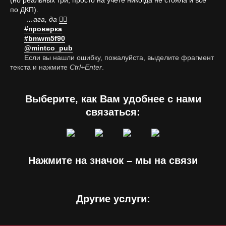
(но реальных три, просто на учёте никогда не стояла и все
по ДКП).
…ага, да
🤦‍♂️
#проверка
#bmwm5f90
@mintco_pub
Если вы нашли ошибку, пожалуйста, выделите фрагмент
текста и нажмите
Ctrl+Enter
.
Выберите, как Вам удобнее с нами
связаться:
Нажмите на значок – мы на связи
Другие услуги: