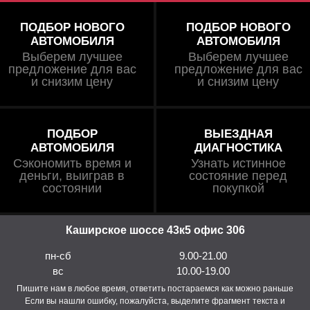
ПОДБОР НОВОГО
ПОДБОР НОВОГО
АВТОМОБИЛЯ
АВТОМОБИЛЯ
Выберем лучшее
Выберем лучшее
предложение для вас
предложение для вас
и снизим цену
и снизим цену
ПОДБОР
ВЫЕЗДНАЯ
АВТОМОБИЛЯ
ДИАГНОСТИКА
Сэкономить время и
Узнать истинное
деньги, выиграв в
состояние перед
состоянии
покупкой
Каширское шоссе 43к5 офис 306
пн-сб
9.00-21.00
вс
10.00-19.00
Пишите нам в любое время, ответить постараемся как можно раньше
Если вы нашли ошибку, пожалуйста, выделите фрагмент текста и