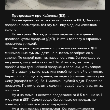
Продолжаем про Кайенны (Е3)…
После
проверки того с испорченным ЛКП
, Заказчик
попросил посмотреть вот эту машину в одном известном
салоне.
Но не сразу. Две недели шли переговоры о цене в
договоре купли-продажи (ДКП). И это к вопросу о странных
привычках у людей.
Некоторые люди реально привыкли указывать в ДКП
минимальные суммы, даже не пытаясь разобраться в
законе. По старой памяти, наверное, лишь бы государство
не узнало, что у тебя «кай за 10». И это создаёт массу
проблем при дальнейшей продаже и салонам, и физлицам.
Эту машину купил мужчина новой по полной стоимости.
Через почти 3 года владения, он переоформляет машину на
жену (продаёт жене). За 1 миллион рублей в дкп. Просто по
привычке. Потом отвозит в салон и продаёт салону за тот же
миллион.
Ну и на момент осмотра продавался за 8.5 млн, но за 1
миллион в ДКП. Салон вроде бы согласился продать по
полной, но потом всё равно передумал.
Ну и наш заказчик передумал. Как рассчитывается