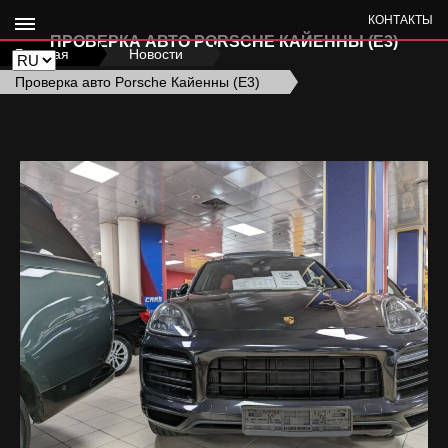
КОНТАКТЫ
ПРОВЕРКА АВТО PORSCHE КАЙЕННЫ (Е3)
Главная
›
Новости
›
Проверка авто Porsche Кайенны (Е3)