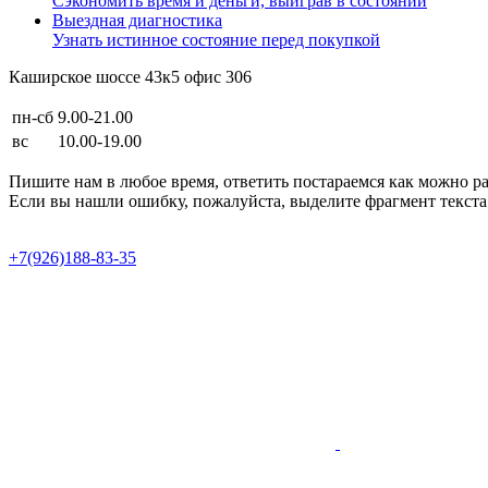
Сэкономить время и деньги, выиграв в состоянии
Выездная диагностика
Узнать истинное состояние перед покупкой
Каширское шоссе 43к5 офис 306
пн-сб
9.00-21.00
вс
10.00-19.00
Пишите нам в любое время, ответить постараемся как можно р
Если вы нашли ошибку, пожалуйста, выделите фрагмент текста 
Продвижение сайта в Semotion
+7(926)188-83-35