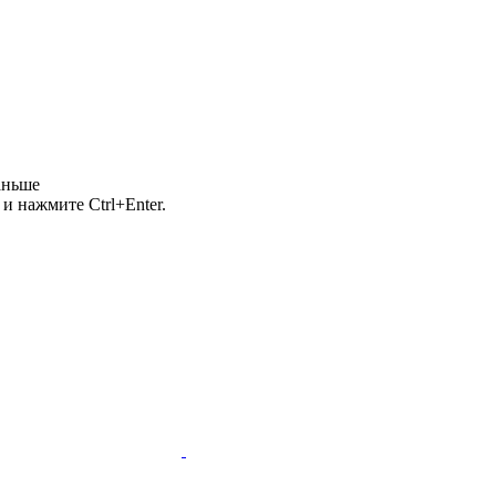
аньше
и нажмите Ctrl+Enter.