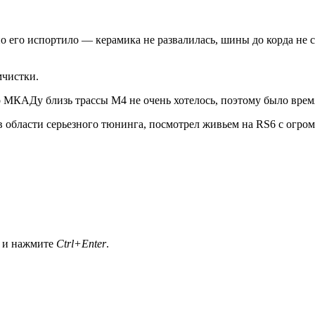
но его испортило — керамика не развалилась, шины до корда не 
мчистки.
 МКАДу близь трассы М4 не очень хотелось, поэтому было время 
 в области серьезного тюнинга, посмотрел живьем на RS6 с ог
а и нажмите
Ctrl+Enter
.