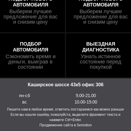
АВТОМОБИЛЯ
АВТОМОБИЛЯ
Выберем лучшее
Выберем лучшее
предложение для вас
предложение для вас
и снизим цену
и снизим цену
ПОДБОР
ВЫЕЗДНАЯ
АВТОМОБИЛЯ
ДИАГНОСТИКА
Сэкономить время и
Узнать истинное
деньги, выиграв в
состояние перед
состоянии
покупкой
Каширское шоссе 43к5 офис 306
пн-сб
9.00-21.00
вс
10.00-19.00
Пишите нам в любое время, ответить постараемся как можно раньше
Если вы нашли ошибку, пожалуйста, выделите фрагмент текста и
нажмите Ctrl+Enter.
Продвижение сайта в Semotion