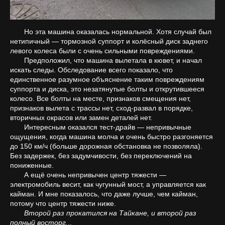
Но эта машина оказалась нормальной. Хотя случай был
нетипичный — тормозной суппорт и колёсный диск заднего
левого колеса были с очень сильными повреждениями.
Предположил, что машина вылетала в кювет, и начал
искать следы. Обследование всего показало, что
единственное разумное объяснение таким повреждениям
суппорта и диска, это незатянутые болты и открутившееся
колесо. Все болты на месте, признаков смещения нет,
признаков вылета с трассы нет, сход-развал в порядке,
вторичных окрасов или замен деталей нет.
Интересным оказался тест-драйв — непривычные
ощущения, когда машина молча и очень быстро разгоняется
до 150 км/ч (больше дорожная обстановка не позволяла).
Без задержек, без задумчивости, без переключений на
пониженные.
А ещё очень непривычен центр тяжести —
электромобиль весит, как чугунный мост, а управляется как
кайман. И мне показалось, что даже лучше, чем кайман,
потому что центр тяжести ниже.
Второй раз прокатился на Тайкане, и второй раз
полный восторг.
..