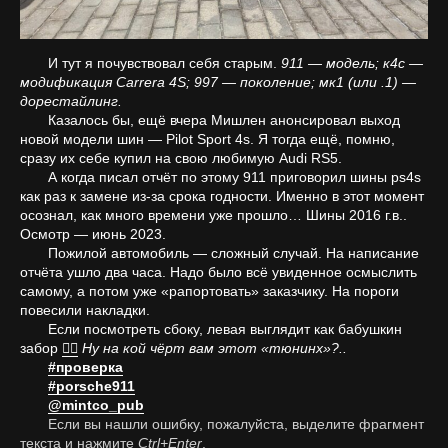
И тут я почувствовал себя старым.
911 — модель; к4с —
модификация Carrera 4S; 997 — поколение; мк1 (или .1) —
дорестайлинг.
Казалось бы, ещё вчера Мишлен анонсировал выход
новой модели шин — Pilot Sport 4s. Я тогда ещё, помню,
сразу их себе купил на свою любимую Audi RS5.
А когда писал отчёт по этому 911 приговорил шины ps4s
как раз к замене из-за срока годности. Именно в этот момент
осознал, как много времени уже прошло… Шины 2016 г.в..
Осмотр — июнь 2023.
Пожилой автомобиль — сложный случай. На написание
отчёта ушло два часа. Надо было всё увиденное осмыслить
самому, а потом уже «рапортовать» заказчику. На пороги
повесили накладки.
Если посмотреть сбоку, левая выглядит как бабушкин
забор
🤦‍♂️
Ну на кой чёрт вам этот «тюнинх»?..
#проверка
#porsche911
@mintco_pub
Если вы нашли ошибку, пожалуйста, выделите фрагмент
текста и нажмите
Ctrl+Enter
.