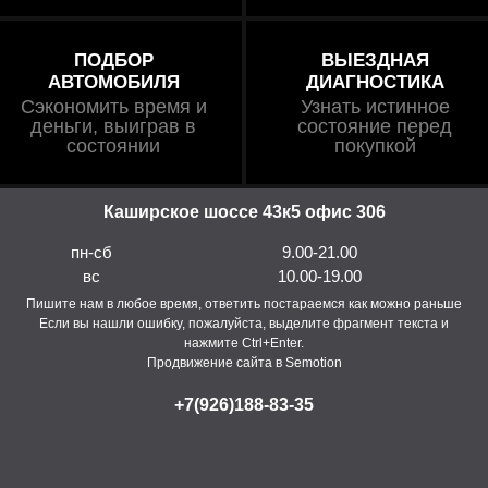
ПОДБОР
ВЫЕЗДНАЯ
АВТОМОБИЛЯ
ДИАГНОСТИКА
Сэкономить время и
Узнать истинное
деньги, выиграв в
состояние перед
состоянии
покупкой
Каширское шоссе 43к5 офис 306
пн-сб
9.00-21.00
вс
10.00-19.00
Пишите нам в любое время, ответить постараемся как можно раньше
Если вы нашли ошибку, пожалуйста, выделите фрагмент текста и
нажмите Ctrl+Enter.
Продвижение сайта в Semotion
+7(926)188-83-35