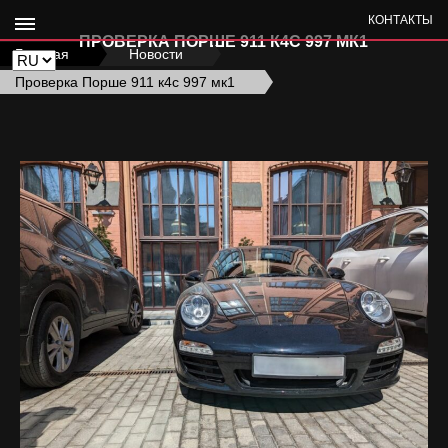
КОНТАКТЫ
ПРОВЕРКА ПОРШЕ 911 К4С 997 МК1
Главная
›
Новости
›
Проверка Порше 911 к4с 997 мк1