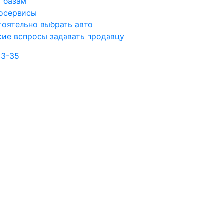
 базам
осервисы
оятельно выбрать авто
кие вопросы задавать продавцу
83-35