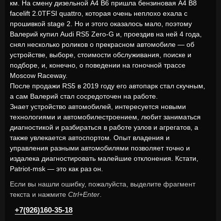
км. На смену дизельной А4 В6 пришла бензиновая A4 B8
facelift 2.0TFSI quattro, которая очень неплохо ехала с
прошивкой stage 2. Но и этого оказалось мало, поэтому
Валерий купил Audi RS5 Zero-G и, проездив на ней 4 года,
снял несколько роликов о прекрасном автомобиле — об
устройстве, выборе, стоимости обслуживания, поиске и
подборе, и, конечно, о поведении на гоночной трассе
Moscow Raceway.
После продажи RS5 в 2019 году его автопарк стал скучным,
а сам Валерий стал сосредоточен на работе.
Знает устройство автомобилей, интересуется новыми
технологиями и автомобилестроением, любит заниматься
диагностикой и разбираться в работе узлов и агрегатов, а
также увлекается автоспортом. Опыт владения и
управления разными автомобилями позволяет точно и
издалека диагностировать малейшие отклонения. Кстати,
Patriot-msk — это как раз он.
Если вы нашли ошибку, пожалуйста, выделите фрагмент
текста и нажмите
Ctrl+Enter
.
+7(926)160-35-18