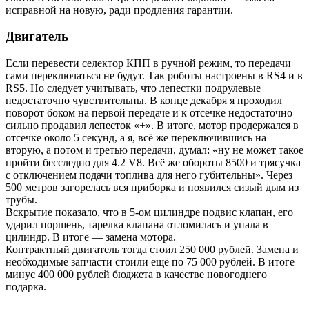
исправной на новую, ради продления гарантии.
Двигатель
Если перевести селектор КПП в ручной режим, то передачи
сами переключаться не будут. Так роботы настроены в RS4 и в
RS5. Но следует учитывать, что лепестки подрулевые
недостаточно чувствительны. В конце декабря я проходил
поворот боком на первой передаче и к отсечке недостаточно
сильно продавил лепесток «+». В итоге, мотор продержался в
отсечке около 5 секунд, а я, всё же переключившись на
вторую, а потом и третью передачи, думал: «ну не может такое
пройти бесследно для 4.2 V8. Всё же обороты 8500 и трясучка
с отключением подачи топлива для него губительны». Через
500 метров загорелась вся приборка и появился сизый дым из
трубы.
Вскрытие показало, что в 5-ом цилиндре подвис клапан, его
ударил поршень, тарелка клапана отломилась и упала в
цилиндр. В итоге — замена мотора.
Контрактный двигатель тогда стоил 250 000 рублей. Замена и
необходимые запчасти стоили ещё по 75 000 рублей. В итоге
минус 400 000 рублей бюджета в качестве новогоднего
подарка.