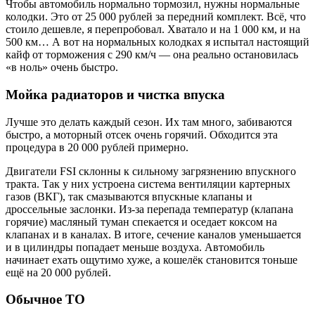
Чтобы автомобиль нормально тормозил, нужны нормальные
колодки. Это от 25 000 рублей за передний комплект. Всё, что
стоило дешевле, я перепробовал. Хватало и на 1 000 км, и на
500 км… А вот на нормальных колодках я испытал настоящий
кайф от торможения с 290 км/ч — она реально остановилась
«в ноль» очень быстро.
Мойка радиаторов и чистка впуска
Лучше это делать каждый сезон. Их там много, забиваются
быстро, а моторный отсек очень горячий. Обходится эта
процедура в 20 000 рублей примерно.
Двигатели FSI склонны к сильному загрязнению впускного
тракта. Так у них устроена система вентиляции картерных
газов (ВКГ), так смазываются впускные клапаны и
дроссельные заслонки. Из-за перепада температур (клапана
горячие) масляный туман спекается и оседает коксом на
клапанах и в каналах. В итоге, сечение каналов уменьшается
и в цилиндры попадает меньше воздуха. Автомобиль
начинает ехать ощутимо хуже, а кошелёк становится тоньше
ещё на 20 000 рублей.
Обычное ТО