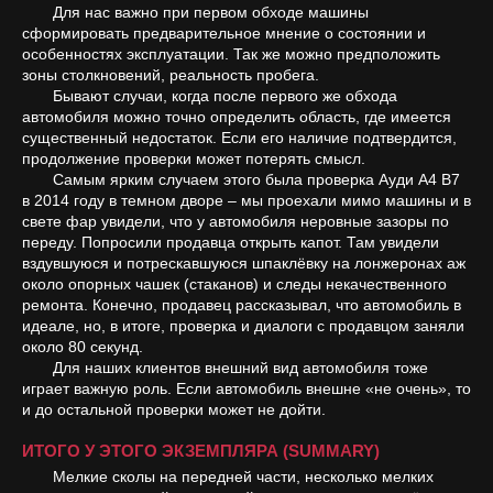
Для нас важно при первом обходе машины
сформировать предварительное мнение о состоянии и
особенностях эксплуатации. Так же можно предположить
зоны столкновений, реальность пробега.
Бывают случаи, когда после первого же обхода
автомобиля можно точно определить область, где имеется
существенный недостаток. Если его наличие подтвердится,
продолжение проверки может потерять смысл.
Самым ярким случаем этого была проверка Ауди А4 В7
в 2014 году в темном дворе – мы проехали мимо машины и в
свете фар увидели, что у автомобиля неровные зазоры по
переду. Попросили продавца открыть капот. Там увидели
вздувшуюся и потрескавшуюся шпаклёвку на лонжеронах аж
около опорных чашек (стаканов) и следы некачественного
ремонта. Конечно, продавец рассказывал, что автомобиль в
идеале, но, в итоге, проверка и диалоги с продавцом заняли
около 80 секунд.
Для наших клиентов внешний вид автомобиля тоже
играет важную роль. Если автомобиль внешне «не очень», то
и до остальной проверки может не дойти.
ИТОГО У ЭТОГО ЭКЗЕМПЛЯРА (SUMMARY)
Мелкие сколы на передней части, несколько мелких