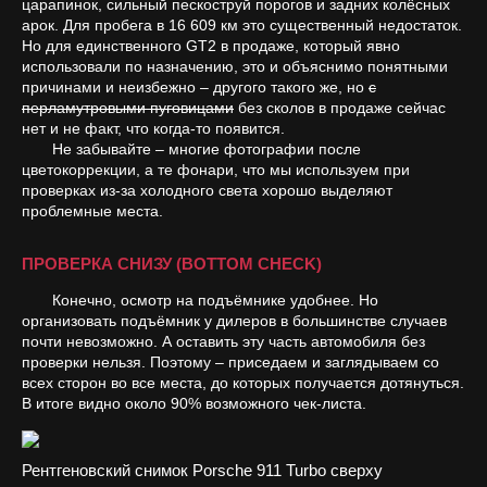
царапинок, сильный пескоструй порогов и задних колёсных
арок. Для пробега в 16 609 км это существенный недостаток.
Но для единственного GT2 в продаже, который явно
использовали по назначению, это и объяснимо понятными
причинами и неизбежно – другого такого же, но
с
перламутровыми пуговицами
без сколов в продаже сейчас
нет и не факт, что когда-то появится.
Не забывайте – многие фотографии после
цветокоррекции, а те фонари, что мы используем при
проверках из-за холодного света хорошо выделяют
проблемные места.
ПРОВЕРКА СНИЗУ (BOTTOM CHECK)
Конечно, осмотр на подъёмнике удобнее. Но
организовать подъёмник у дилеров в большинстве случаев
почти невозможно. А оставить эту часть автомобиля без
проверки нельзя. Поэтому – приседаем и заглядываем со
всех сторон во все места, до которых получается дотянуться.
В итоге видно около 90% возможного чек-листа.
Рентгеновский снимок Porsche 911 Turbo сверху