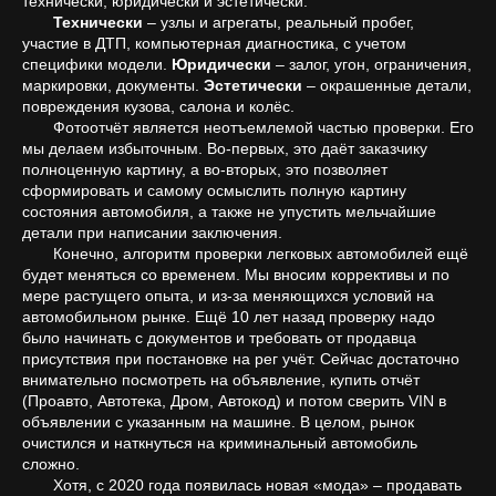
технически, юридически и эстетически.
Технически
– узлы и агрегаты, реальный пробег,
участие в ДТП, компьютерная диагностика, с учетом
специфики модели.
Юридически
– залог, угон, ограничения,
маркировки, документы.
Эстетически
– окрашенные детали,
повреждения кузова, салона и колёс.
Фотоотчёт является неотъемлемой частью проверки. Его
мы делаем избыточным. Во-первых, это даёт заказчику
полноценную картину, а во-вторых, это позволяет
сформировать и самому осмыслить полную картину
состояния автомобиля, а также не упустить мельчайшие
детали при написании заключения.
Конечно, алгоритм проверки легковых автомобилей ещё
будет меняться со временем. Мы вносим коррективы и по
мере растущего опыта, и из-за меняющихся условий на
автомобильном рынке. Ещё 10 лет назад проверку надо
было начинать с документов и требовать от продавца
присутствия при постановке на рег учёт. Сейчас достаточно
внимательно посмотреть на объявление, купить отчёт
(Проавто, Автотека, Дром, Автокод) и потом сверить VIN в
объявлении с указанным на машине. В целом, рынок
очистился и наткнуться на криминальный автомобиль
сложно.
Хотя, с 2020 года появилась новая «мода» – продавать