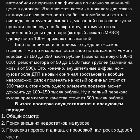
автомобили от юрлица или физлица по сильно заниженной
цене в договоре. Это является весомым поводом для отказа
от покупки из-за риска остаться без автомобиля и встать в
очередь на получение выплаты, указанной в договоре купли-
продажи после суда по банкротству, потому что из-за
заниженной цены в договоре (который лежал в МРЭО)
сделку почти 100% признают незаконной.
Ещё не понимаю и не приемлю суждения «самое
главное – мотор и коробка, остальное не так важно». Ремонт
коробки от 150 до 250 тысяч рублей (замена на новую 500–1
000), ремонт мотора от 50 до 1 500 тысяч рублей (замена на
новый от 500). Это, конечно, внушительные цифры, но –
кузов после ДТП в новый оригинал восстановить вообще
невозможно, салон поменять на новый оригинал стоит от
300 тысяч, стоимость одного элемента подвески может
доходить до 100–150 тысяч рублей. Ну и полный перекрас
кузова приемлемого качества стоит от 500 тысяч рублей.
В итоге проверка осуществляется в следующем
порядке:
Общий осмотр;
Поиск внешних недостатков на кузове;
Проверка порогов и днища, с проверкой настроек ходовой
части;